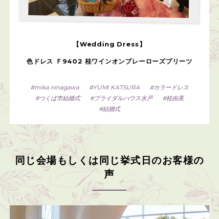
【Wedding Dress】
色ドレス Ｆ9402 桂ワインオンブレーローズプリーツ
mika ninagawa
YUMI KATSURA
カラードレス
つくば市結婚式
ブライダルハウス水戸
桂由美
結婚式
同じ会場もしくは同じ挙式日のお客様の
声